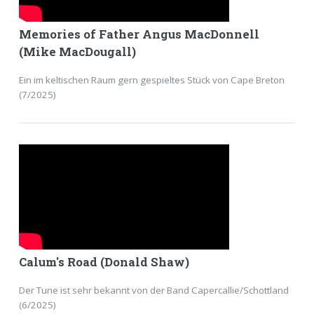
Memories of Father Angus MacDonnell
(Mike MacDougall)
Ein im keltischen Raum gern gespieltes Stück von Cape Breton
(7/2025)
Calum's Road (Donald Shaw)
Der Tune ist sehr bekannt von der Band Capercallie/Schottland
(6/2025)