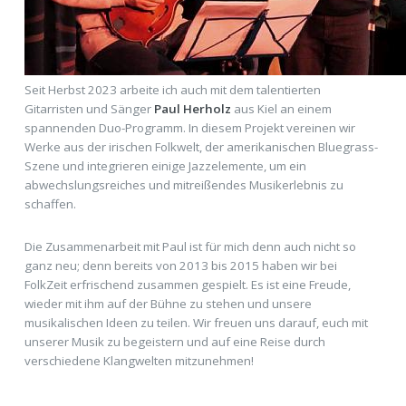
Seit Herbst 2023 arbeite ich auch mit dem talentierten
Gitarristen und Sänger
Paul Herholz
aus Kiel an einem
spannenden Duo-Programm. In diesem Projekt vereinen wir
Werke aus der irischen Folkwelt, der amerikanischen Bluegrass-
Szene und integrieren einige Jazzelemente, um ein
abwechslungsreiches und mitreißendes Musikerlebnis zu
schaffen.
Die Zusammenarbeit mit Paul ist für mich denn auch nicht so
ganz neu; denn bereits von 2013 bis 2015 haben wir bei
FolkZeit erfrischend zusammen gespielt. Es ist eine Freude,
wieder mit ihm auf der Bühne zu stehen und unsere
musikalischen Ideen zu teilen. Wir freuen uns darauf, euch mit
unserer Musik zu begeistern und auf eine Reise durch
verschiedene Klangwelten mitzunehmen!